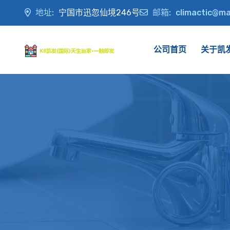
地址:
宁国市迅忽仙境246号
邮箱:
climactic@m
公司首页
关于凯