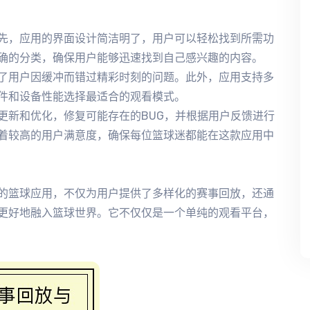
先，应用的界面设计简洁明了，用户可以轻松找到所需功
确的分类，确保用户能够迅速找到自己感兴趣的内容。
了用户因缓冲而错过精彩时刻的问题。此外，应用支持多
件和设备性能选择最适合的观看模式。
更新和优化，修复可能存在的BUG，并根据用户反馈进行
着较高的用户满意度，确保每位篮球迷都能在这款应用中
的篮球应用，不仅为用户提供了多样化的赛事回放，还通
更好地融入篮球世界。它不仅仅是一个单纯的观看平台，