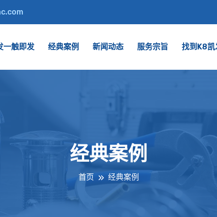
ac.com
发一触即发
经典案例
新闻动态
服务宗旨
找到K8
经典案例
首页
经典案例