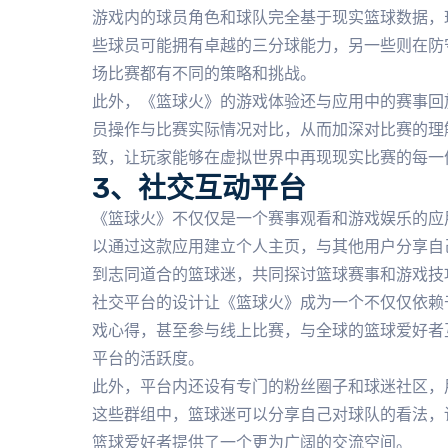
游戏内的球员角色和球队完全基于现实篮球数据，
些球员可能拥有卓越的三分球能力，另一些则在防
场比赛都有不同的策略和挑战。
此外，《篮球火》的游戏体验还与应用中的赛事回
员操作与比赛实际情况对比，从而加深对比赛的理
致，让玩家能够在虚拟世界中再现现实比赛的每一
3、社交互动平台
《篮球火》不仅仅是一个赛事观看和游戏娱乐的应
以通过这款应用建立个人主页，与其他用户分享自
到志同道合的篮球迷，共同探讨篮球赛事和游戏技
社交平台的设计让《篮球火》成为一个不仅仅依赖
戏心得，甚至参与线上比赛，与全球的篮球爱好者
平台的活跃度。
此外，平台内还设有专门的粉丝圈子和球迷社区，
这些群组中，篮球迷可以分享自己对球队的看法，
篮球爱好者提供了一个更为广阔的交流空间。