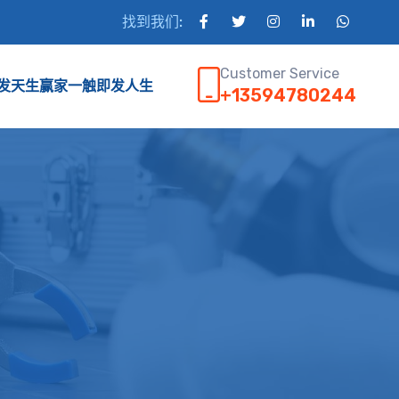
找到我们:
Customer Service
凯发天生赢家一触即发人生
+13594780244