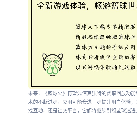
未来，《篮球火》有望凭借其独特的赛事回放功能
术的不断进步，应用可能会进一步提升用户体验，
戏互动，还是社交平台，它都将继续引领篮球迷进