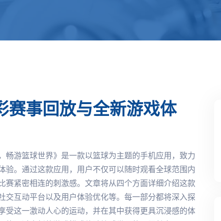
彩赛事回放与全新游戏体
，畅游篮球世界》是一款以篮球为主题的手机应用，致力
体验。通过这款应用，用户不仅可以随时观看全球范围内
比赛紧密相连的刺激感。文章将从四个方面详细介绍这款
社交互动平台以及用户体验优化等。每一部分都将深入探
享受这一激动人心的运动，并在其中获得更具沉浸感的体