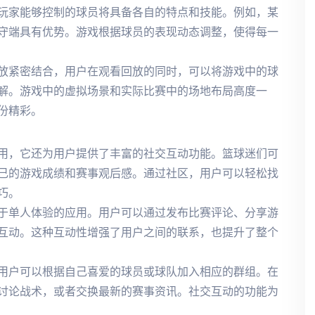
玩家能够控制的球员将具备各自的特点和技能。例如，某
守端具有优势。游戏根据球员的表现动态调整，使得每一
放紧密结合，用户在观看回放的同时，可以将游戏中的球
解。游戏中的虚拟场景和实际比赛中的场地布局高度一
份精彩。
用，它还为用户提供了丰富的社交互动功能。篮球迷们可
己的游戏成绩和赛事观后感。通过社区，用户可以轻松找
巧。
于单人体验的应用。用户可以通过发布比赛评论、分享游
互动。这种互动性增强了用户之间的联系，也提升了整个
用户可以根据自己喜爱的球员或球队加入相应的群组。在
讨论战术，或者交换最新的赛事资讯。社交互动的功能为