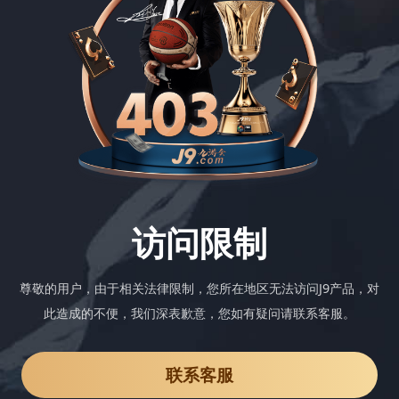
访问限制
尊敬的用户，由于相关法律限制，您所在地区无法访问J9产品，对
此造成的不便，我们深表歉意，您如有疑问请联系客服。
联系客服