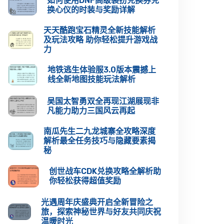
如何使用DNF高级装扮兑换券兑
换心仪的时装与奖励详解
天天酷跑宝石精灵全新技能解析
及玩法攻略 助你轻松提升游戏战
力
地铁逃生体验服3.0版本震撼上
线全新地图技能玩法解析
吴国太智勇双全再现江湖展现非
凡能力助力三国风云再起
南瓜先生二九龙城寨全攻略深度
解析最全任务技巧与隐藏要素揭
秘
创世战车CDK兑换攻略全解析助
你轻松获得超值奖励
光遇周年庆盛典开启全新冒险之
旅，探索神秘世界与好友共同庆祝
温暖时光