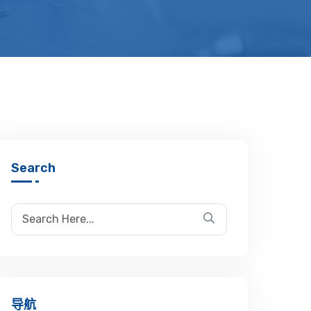
Search
导航