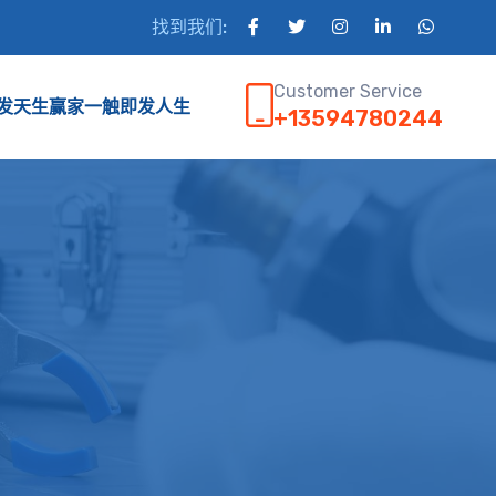
找到我们:
Customer Service
凯发天生赢家一触即发人生
+13594780244