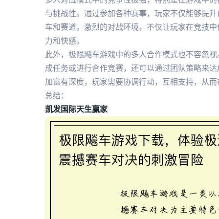
与挑战性。通过参加各种赛事，玩家不仅能够提升
车和赛道。激烈的对战环境，不仅让玩家在竞技中
力和快感。
此外，极限飚车游戏中的多人合作模式也不容忽视
成任务或进行合作竞赛，还可以通过团队策略来达
加富有深度，玩家需要协调行动，互相支持，从而
总结：
凯发国际天生赢家