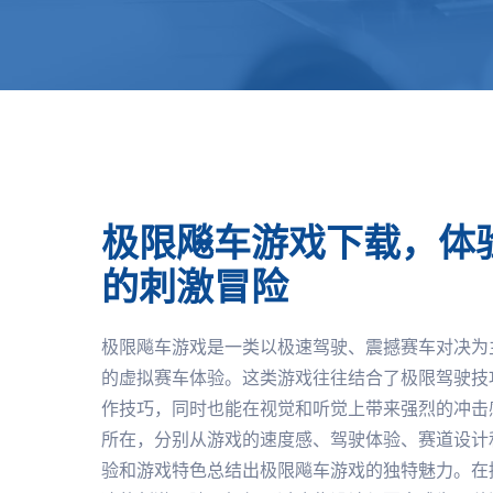
极限飚车游戏下载，体
的刺激冒险
极限飚车游戏是一类以极速驾驶、震撼赛车对决为
的虚拟赛车体验。这类游戏往往结合了极限驾驶技
作技巧，同时也能在视觉和听觉上带来强烈的冲击
所在，分别从游戏的速度感、驾驶体验、赛道设计
验和游戏特色总结出极限飚车游戏的独特魅力。在