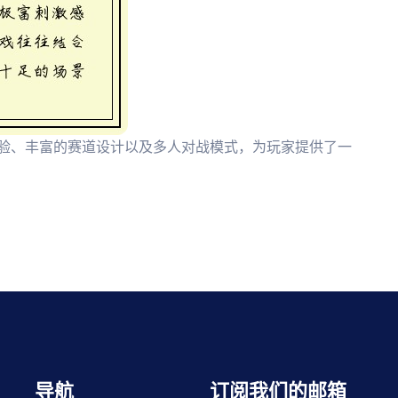
验、丰富的赛道设计以及多人对战模式，为玩家提供了一
导航
订阅我们的邮箱