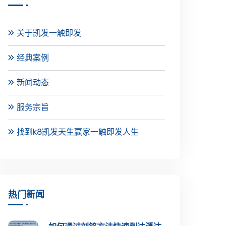
关于凯发一触即发
经典案例
新闻动态
服务宗旨
找到k8凯发天生赢家一触即发人生
热门新闻