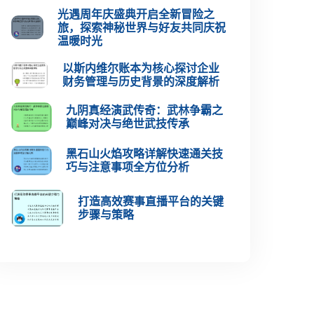
光遇周年庆盛典开启全新冒险之
旅，探索神秘世界与好友共同庆祝
温暖时光
以斯内维尔账本为核心探讨企业
财务管理与历史背景的深度解析
九阴真经演武传奇：武林争霸之
巅峰对决与绝世武技传承
黑石山火焰攻略详解快速通关技
巧与注意事项全方位分析
打造高效赛事直播平台的关键
步骤与策略