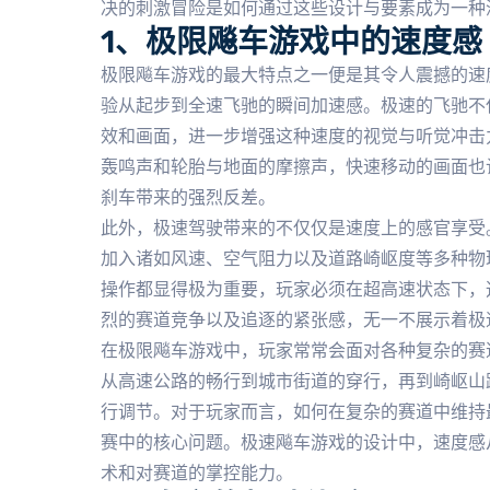
决的刺激冒险是如何通过这些设计与要素成为一种
1、极限飚车游戏中的速度感
极限飚车游戏的最大特点之一便是其令人震撼的速
验从起步到全速飞驰的瞬间加速感。极速的飞驰不
效和画面，进一步增强这种速度的视觉与听觉冲击
轰鸣声和轮胎与地面的摩擦声，快速移动的画面也
刹车带来的强烈反差。
此外，极速驾驶带来的不仅仅是速度上的感官享受
加入诸如风速、空气阻力以及道路崎岖度等多种物
操作都显得极为重要，玩家必须在超高速状态下，
烈的赛道竞争以及追逐的紧张感，无一不展示着极
在极限飚车游戏中，玩家常常会面对各种复杂的赛
从高速公路的畅行到城市街道的穿行，再到崎岖山
行调节。对于玩家而言，如何在复杂的赛道中维持
赛中的核心问题。极速飚车游戏的设计中，速度感
术和对赛道的掌控能力。