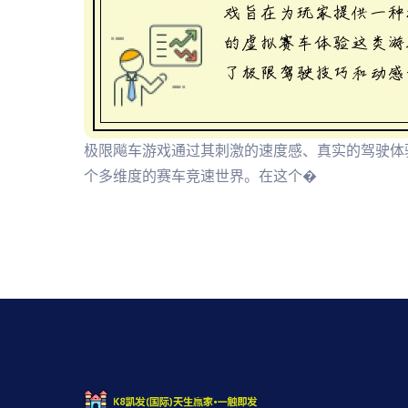
极限飚车游戏通过其刺激的速度感、真实的驾驶体
个多维度的赛车竞速世界。在这个�