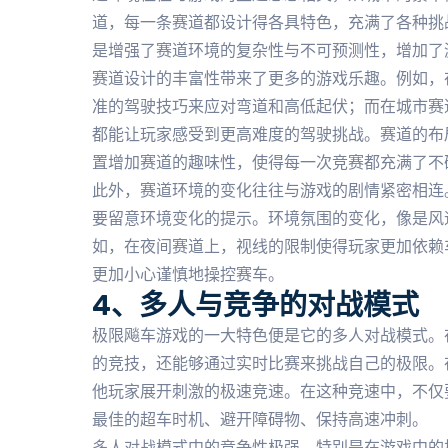
道，每一条赛道都设计得各具特色，充满了各种挑
是增强了赛道环境的复杂性与不可预测性，增加了
赛道设计的丰富性带来了更多的游戏乐趣。例如，
准的驾驶技巧来应对弯道和高低起伏；而在城市赛
都能让玩家感受到更高难度的驾驶挑战。赛道的布
置增加赛道的趣味性，使得每一次竞赛都充满了不
此外，赛道环境的变化往往与游戏的剧情紧密相连
要留意环境变化的提示。环境氛围的变化，像是风
如，在夜间赛道上，视线的限制使得玩家更加依赖
更加小心谨慎地操控赛车。
4、多人与竞争的对战模式
极限飚车游戏的一大特色便是它的多人对战模式。
的竞技，还能够通过实时比赛来挑战自己的极限。
他玩家展开刺激的极速竞速。在这种竞速中，不仅
最佳的超车时机、避开障碍物、保持高速冲刺。
多人对战模式中的竞争性极强，特别是在游戏中的